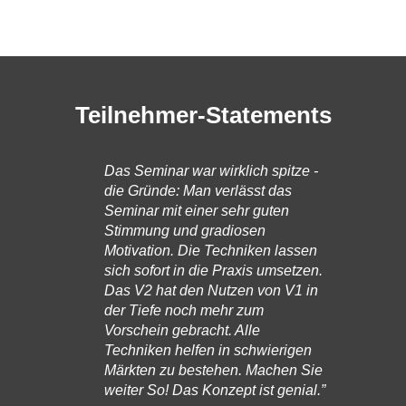
Teilnehmer-Statements
Das Seminar war wirklich spitze -
Die
die Gründe: Man verlässt das
Ver
Seminar mit einer sehr guten
Bis
Stimmung und gradiosen
Erg
Motivation. Die Techniken lassen
das
sich sofort in die Praxis umsetzen.
Wi
Das V2 hat den Nutzen von V1 in
zw
der Tiefe noch mehr zum
ver
Vorschein gebracht. Alle
Ver
Techniken helfen in schwierigen
wur
Märkten zu bestehen. Machen Sie
Kör
weiter So! Das Konzept ist genial.”
und