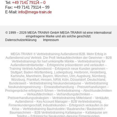
Tel:
+49 7141 79114 – 0
Fax: +49 7141 79114 – 99
E-Mail:
info@mega-train.de
© 1999 – 2026 MEGA-TRAIN® GmbH MEGA-TRAIN® ist eine international
eingetragene Marke und als solche geschützt.
Datenschutzerklärung
Impressum
MEGA-TRAIN® ®
Vertriebstraining Außendienst B2B.
Mehr Erfolg in
Außendienst und Vertrieb. Die Profi Verkaufstechniken der Gewinner – B2B
Vertriebstrainings für hart umkämpfte Märkte – Vertriebstraining für
Außendienstmitarbeiter – Erfolgreiche präsentieren und verkaufen –
Training Vertrieb Außendienst – Erfolgreich neue Kunden gewinnen –
Stuttgart, Baden-Württemberg, Ludwigsburg, Heilbronn, Heidelberg,
Karlsruhe, Mannheim, Bayern, München, Ulm, Augsburg, Nürnberg,
Würzburg, Frankfurt, Hessen, NRW, Köln, Düsseldorf, Deutschland,
Bundesweit – Vertriebstraining Neukundenakquise – Vertriebstraining
Neukundengewinnung – Einwandbehandlung – Preisverhandlungen –
Preisgespräche erfolgreich führen – Vertriebstraining – Abschlusstechniken
– Verkaufstechniken – Verhandlungstechniken –
Preisverhandlungsstrategien – Vertriebstraining Mittelstand – Verkäufer,
Außendienst – Key Account Manager – B2B Vertriebstraining,
Firmenkundengeschäft, Industriekunden – Erfolgreich verkaufen in der
Krise – Vertriebstraining Bauindustrie / Baubranche / Baubereich /
Baumaschinen – B2B Vertriebstraining Kaltakquise – Kaltakquise am
Telefon – Erfolgreiche Neukunden-Akquise Firmenkunden-